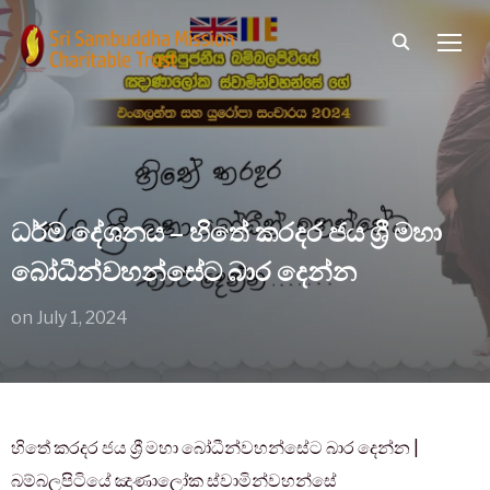
TOGG
ධර්ම දේශනය – හිතේ කරදර ජය ශ්‍රී මහා
බෝධීන්වහන්සේට බාර දෙන්න
on
July 1, 2024
හිතේ කරදර ජය ශ්‍රී මහා බෝධීන්වහන්සේට බාර දෙන්න |
බම්බලපිටියේ ඤාණාලෝක ස්වාමින්වහන්සේ