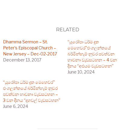
RELATED
Dhamma Sermon – St.
“යුරෝපා ධර්ම දූත
Peter’s Episcopal Church –
මෙහෙවර”එංගලන්තයේ
New Jersey – Dec-02-2017
බර්මින්හැම් නුවර පවත්වන
December 13, 2017
භාවනා වැඩසටහන – 4 වන
දිනය “අළුයම වැඩසටහන”
June 10, 2024
“යුරෝපා ධර්ම දූත මෙහෙවර”
එංගලන්තයේ බර්මින්හැම් නුවර
පවත්වන භාවනා වැඩසටහන –
3 වන දිනය “දහවල් වැඩසටහන”
June 6, 2024